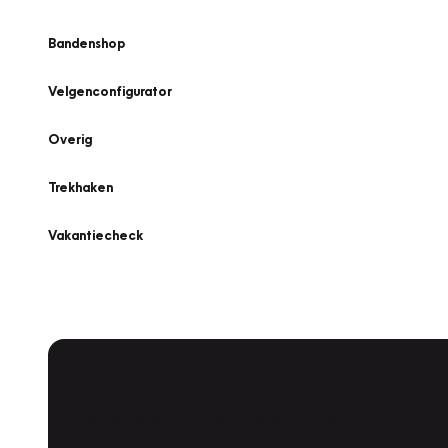
Bandenshop
Velgenconfigurator
Overig
Trekhaken
Vakantiecheck
Plan een
Werkplaatsafspraak