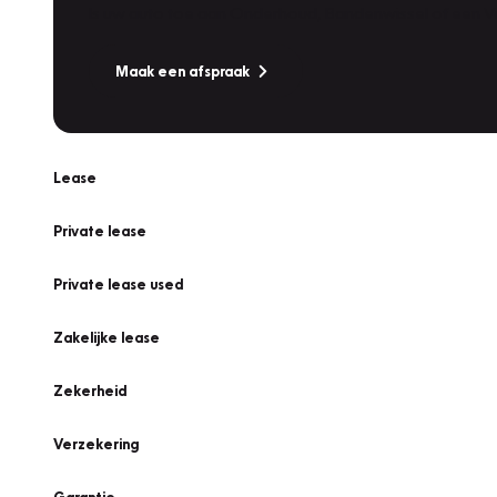
Is uw auto toe aan Onderhoud, Bandenwissel of een Va
Maak een afspraak
Lease
Private lease
Private lease used
Zakelijke lease
Zekerheid
Verzekering