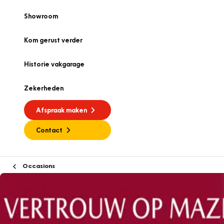
Showroom
Kom gerust verder
Historie vakgarage
Zekerheden
Afspraak maken
Contact
Occasions