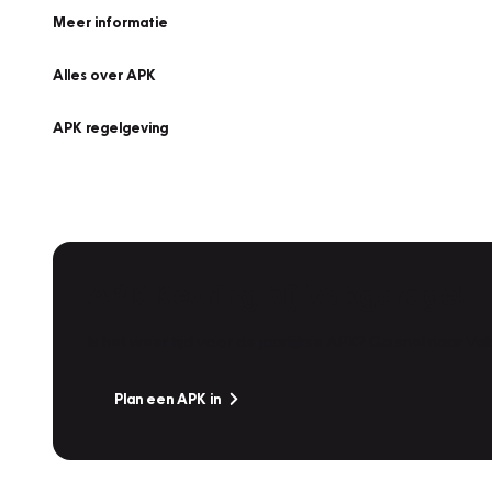
Meer informatie
Alles over APK
APK regelgeving
APK Keuring bij Vakgarage!
Is het weer tijd voor de jaarlijkse APK? Ga snel naar V
Plan een APK in