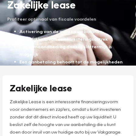
Zakelijke lease
Lease
Profiteer optimaal van fiscale voordelen
Activering van de auto op uw balans
Mogelijkheid van een investeringsaftrek
Lager maandbedrag dankzij slottermijn is
mogelijk
Een aanbetaling behoort tot de mogelijkheden
Zakelijke lease
Zakelijke Lease is een interessante financieringsvorm
voor ondernemers en zzp'ers, omdat u kunt investeren
zonder dat dit direct invloed heeft op uw liquiditeit. U
beslist zelf de hoogte van uw aanbetaling die u kunt
doen door inruil van uw huidige auto bij uw Vakgarage.