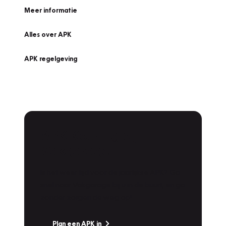
Meer informatie
Alles over APK
APK regelgeving
APK Keuring bij
Vakgarage!
Is het weer tijd voor de jaarlijkse APK? Ga
snel naar Vakgarage bij u in de buurt, en ga
zonder zorgen de weg op!
Plan een APK in