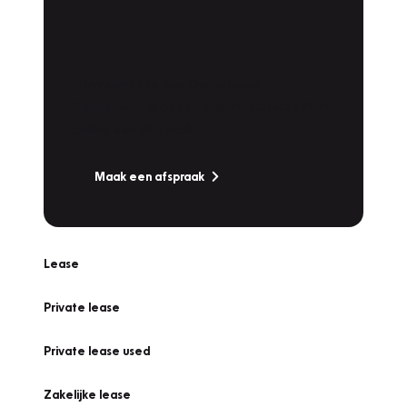
Plan een
Werkplaatsafspraak
Is uw auto toe aan Onderhoud,
Bandenwissel of een Vakantiecheck? Plan
online een afspraak!
Maak een afspraak
Lease
Private lease
Private lease used
Zakelijke lease