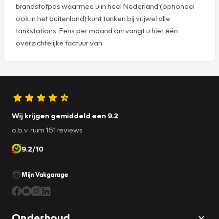
brandstofpas waarmee u in heel Nederland (optioneel
ook in het buitenland) kunt tanken bij vrijwel alle
tankstations. Eens per maand ontvangt u hier één
overzichtelijke factuur van.
Wij krijgen gemiddeld een 9.2
o.b.v. ruim 161 reviews
9.2/10
Mijn Vakgarage
Onderhoud