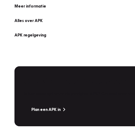
Meer informatie
Alles over APK
APK regelgeving
APK Keuring bij Vakgarage!
Is het weer tijd voor de jaarlijkse APK? Ga snel naar V
Plan een APK in