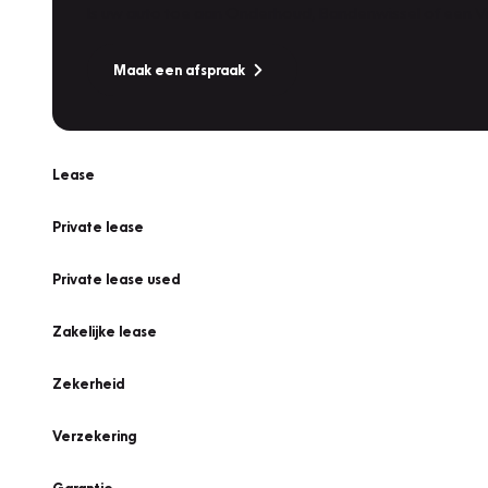
Is uw auto toe aan Onderhoud, Bandenwissel of een Va
Maak een afspraak
Lease
Private lease
Private lease used
Zakelijke lease
Zekerheid
Verzekering