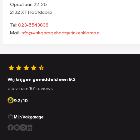
Opaallaan 22-26
2132 XT Hoofddorp
Tel:
023-5543838
Mail:
info@vakgaragehartgerinkenklomp.nl
Wij krijgen gemiddeld een 9.2
o.b.v. ruim 161 reviews
9.2/10
Mijn Vakgarage