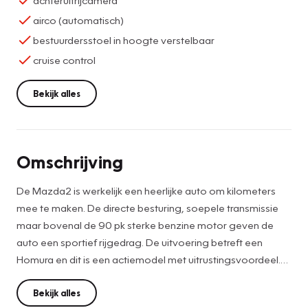
airco (automatisch)
bestuurdersstoel in hoogte verstelbaar
cruise control
Bekijk alles
Omschrijving
De Mazda2 is werkelijk een heerlijke auto om kilometers
mee te maken. De directe besturing, soepele transmissie
maar bovenal de 90 pk sterke benzine motor geven de
auto een sportief rijgedrag. De uitvoering betreft een
Homura en dit is een actiemodel met uitrustingsvoordeel.
Deze auto maakt zich uniek door de vele extra opties. De
Homura uitvoering zorgt ervoor dat u niets ontbreekt aan
Bekijk alles