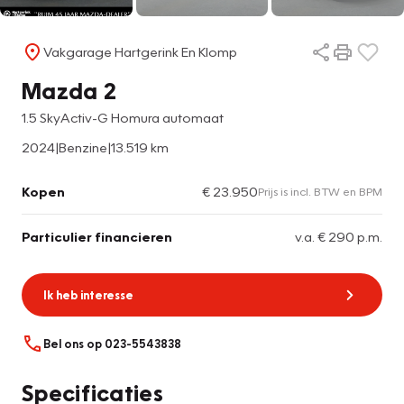
Vakgarage Hartgerink En Klomp
Mazda 2
1.5 SkyActiv-G Homura automaat
2024
|
Benzine
|
13.519 km
Kopen
€ 23.950
Prijs is incl. BTW en BPM
Particulier financieren
v.a. € 290 p.m.
Ik heb interesse
Bel ons op 023-5543838
Specificaties