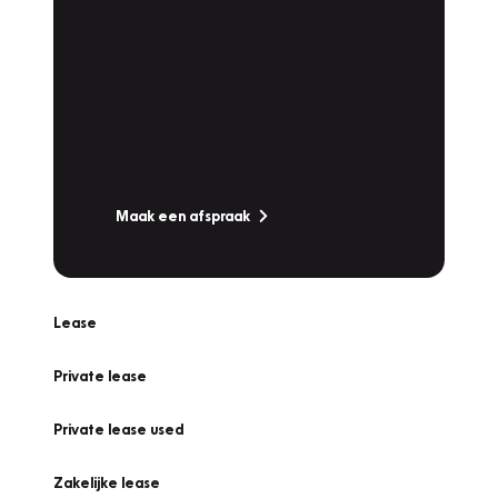
Plan een
Werkplaatsafspraak
Is uw auto toe aan Onderhoud,
Bandenwissel of een Vakantiecheck? Plan
online een afspraak!
Maak een afspraak
Lease
Private lease
Private lease used
Zakelijke lease