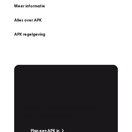
Meer informatie
Alles over APK
APK regelgeving
APK Keuring bij
Vakgarage!
Is het weer tijd voor de jaarlijkse APK? Ga
snel naar Vakgarage bij u in de buurt, en ga
zonder zorgen de weg op!
Plan een APK in