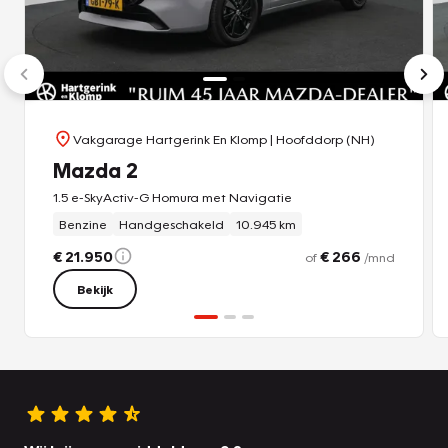
Vakgarage Hartgerink En Klomp
| Hoofddorp (NH)
Mazda 2
1.5 e-SkyActiv-G Homura met Navigatie
Benzine
Handgeschakeld
10.945 km
€ 21.950
€ 266
of
/mnd
Bekijk