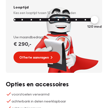
Looptijd
Kies een looptijd tussen
12
en
120
maanden
120
mnd
Uw maandbedrag:
€ 290
,-
Offerte aanvragen
Opties en accessoires
voorstoelen verwarmd
achterbank in delen neerklapbaar
achteruitrijcamera