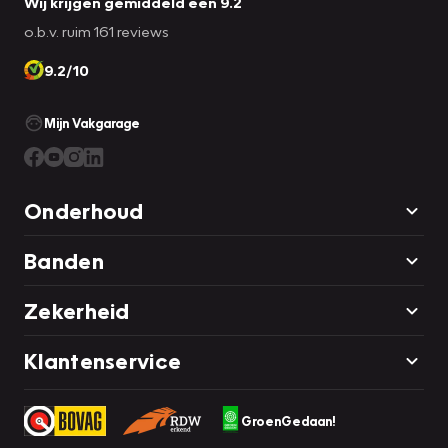
Wij krijgen gemiddeld een 9.2
o.b.v. ruim 161 reviews
9.2/10
Mijn Vakgarage
Onderhoud
Banden
Zekerheid
Klantenservice
GroenGedaan!