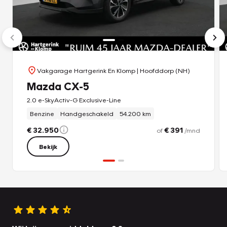
Vakgarage Hartgerink En Klomp
| Hoofddorp (NH)
Mazda CX-5
2.0 e-SkyActiv-G Exclusive-Line
Benzine
Handgeschakeld
54.200 km
€ 32.950
€ 391
of
/mnd
Bekijk