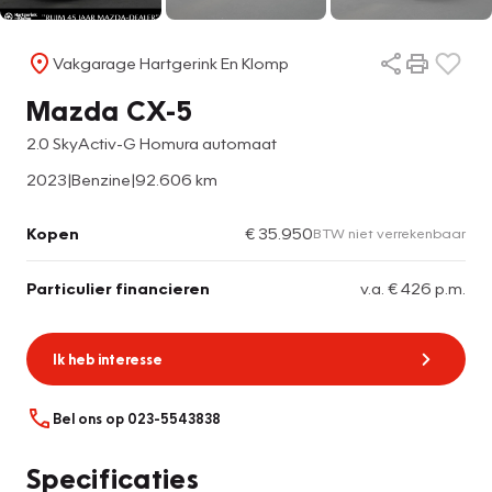
Vakgarage Hartgerink En Klomp
Mazda CX-5
2.0 SkyActiv-G Homura automaat
2023
|
Benzine
|
92.606 km
Kopen
€ 35.950
BTW niet verrekenbaar
Particulier financieren
v.a. € 426 p.m.
Ik heb interesse
Bel ons op 023-5543838
Specificaties