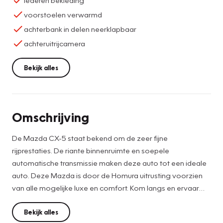
voorstoelen verwarmd
achterbank in delen neerklapbaar
achteruitrijcamera
Bekijk alles
Omschrijving
De Mazda CX-5 staat bekend om de zeer fijne
rijprestaties. De riante binnenruimte en soepele
automatische transmissie maken deze auto tot een ideale
auto. Deze Mazda is door de Homura uitrusting voorzien
van alle mogelijke luxe en comfort. Kom langs en ervaar
het zelf. Deze auto is Nederlands geleverd en dealer
onderhouden (aantoonbaar). Tevens zit de auto nog in de
Bekijk alles