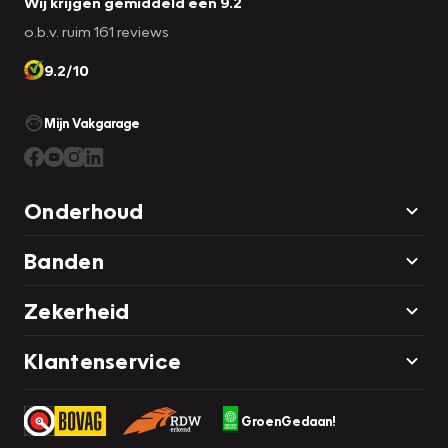
Wij krijgen gemiddeld een 9.2
o.b.v. ruim 161 reviews
9.2/10
Mijn Vakgarage
Onderhoud
Banden
Zekerheid
Klantenservice
GroenGedaan!