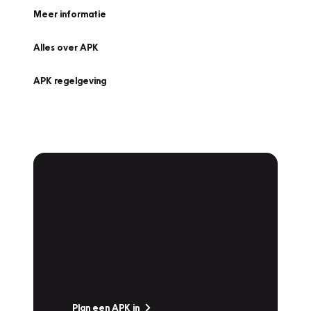
Meer informatie
Alles over APK
APK regelgeving
APK Keuring bij
Vakgarage!
Is het weer tijd voor de jaarlijkse APK? Ga
snel naar Vakgarage bij u in de buurt, en ga
zonder zorgen de weg op!
Plan een APK in