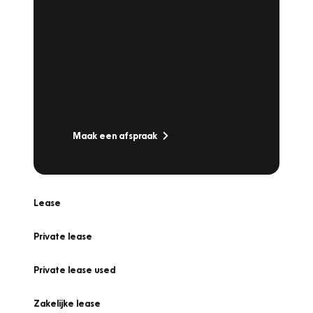
Plan een
Werkplaatsafspraak
Is uw auto toe aan Onderhoud,
Bandenwissel of een Vakantiecheck? Plan
online een afspraak!
Maak een afspraak
Lease
Private lease
Private lease used
Zakelijke lease