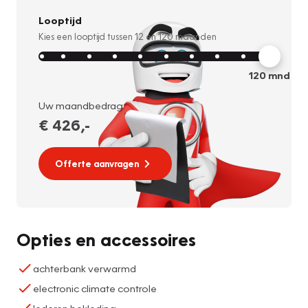
Looptijd
Kies een looptijd tussen
12
en
120
maanden
120
mnd
Uw maandbedrag:
€ 426
,-
Offerte aanvragen
Opties en accessoires
achterbank verwarmd
electronic climate controle
lederen bekleding