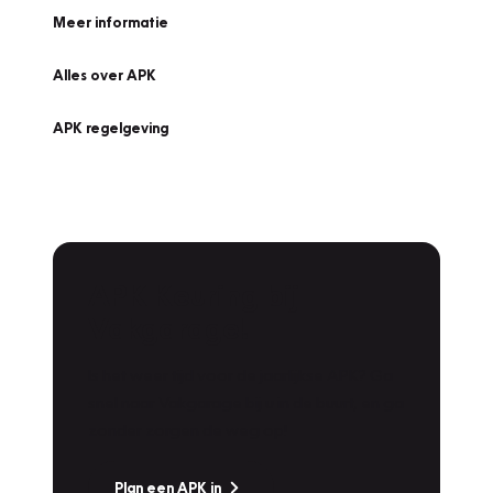
Meer informatie
Alles over APK
APK regelgeving
APK Keuring bij
Vakgarage!
Is het weer tijd voor de jaarlijkse APK? Ga
snel naar Vakgarage bij u in de buurt, en ga
zonder zorgen de weg op!
Plan een APK in