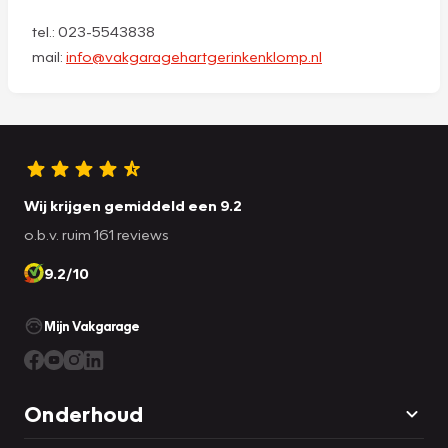
tel.: 023-5543838
mail:
info@vakgaragehartgerinkenklomp.nl
Wij krijgen gemiddeld een 9.2
o.b.v. ruim 161 reviews
9.2/10
Mijn Vakgarage
Onderhoud