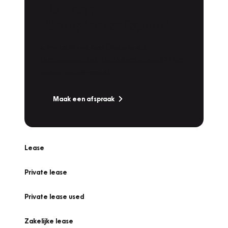
Plan een
Werkplaatsafspraak
Is uw auto toe aan Onderhoud,
Bandenwissel of een Vakantiecheck? Plan
online een afspraak!
Maak een afspraak
Lease
Private lease
Private lease used
Zakelijke lease