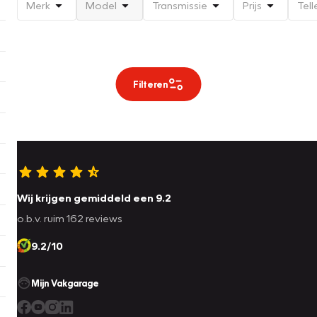
Merk
Model
Transmissie
Prijs
Tell
Filteren
Wij krijgen gemiddeld een 9.2
o.b.v. ruim 162 reviews
9.2/10
Mijn Vakgarage