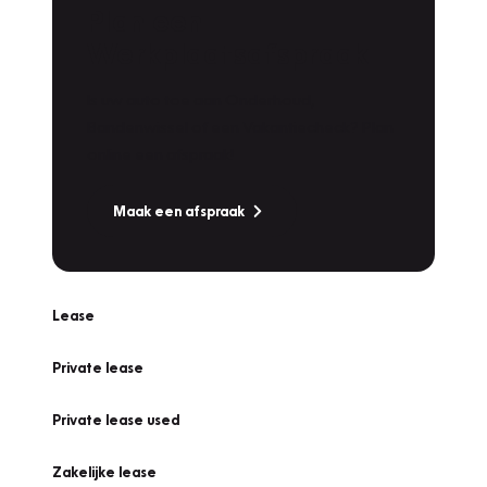
Plan een
Werkplaatsafspraak
Is uw auto toe aan Onderhoud,
Bandenwissel of een Vakantiecheck? Plan
online een afspraak!
Maak een afspraak
Lease
Private lease
Private lease used
Zakelijke lease