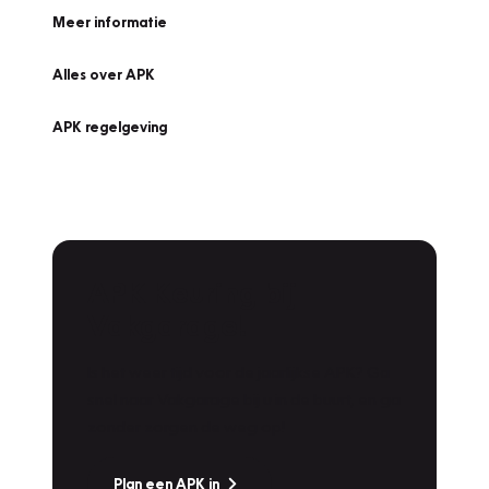
Meer informatie
Alles over APK
APK regelgeving
APK Keuring bij
Vakgarage!
Is het weer tijd voor de jaarlijkse APK? Ga
snel naar Vakgarage bij u in de buurt, en ga
zonder zorgen de weg op!
Plan een APK in