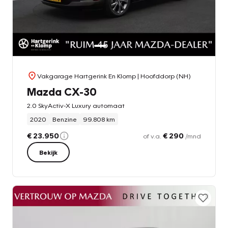
Vakgarage Hartgerink En Klomp
| Hoofddorp (NH)
Mazda CX-30
2.0 SkyActiv-X Luxury automaat
2020
Benzine
99.808 km
€ 23.950
€ 290
of v.a.
/mnd
Bekijk