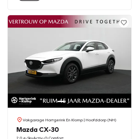
Vakgarage Hartgerink En Klomp
| Hoofddorp (NH)
Mazda CX-30
2.0 e-SkyActiv-G Comfort