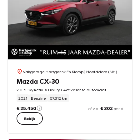
Vakgarage Hartgerink En Klomp
| Hoofddorp (NH)
Mazda CX-30
2.0 e-SkyActiv-X Luxury i-Activesense automaat
2021
Benzine
67.312 km
€ 25.450
€ 302
of v.a.
/mnd
Bekijk