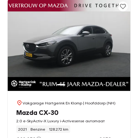
Vakgarage Hartgerink En Klomp
| Hoofddorp (NH)
Mazda CX-30
2.0 e-SkyActiv-X Luxury i-Activesense automaat
2021
Benzine
128.272 km