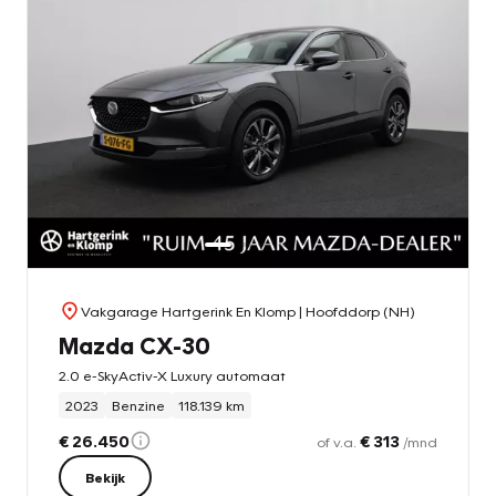
Vakgarage Hartgerink En Klomp
| Hoofddorp (NH)
Mazda CX-30
2.0 e-SkyActiv-X Luxury automaat
2023
Benzine
118.139 km
€ 26.450
€ 313
of v.a.
/mnd
Bekijk