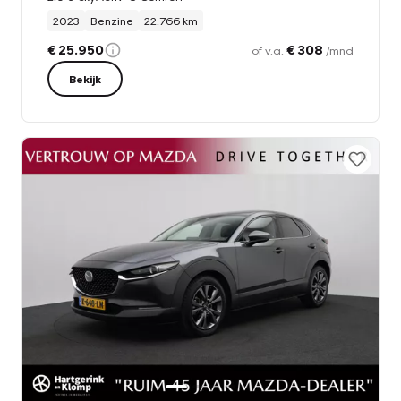
2023
Benzine
22.766 km
€ 25.950
€ 308
of v.a.
/mnd
Bekijk