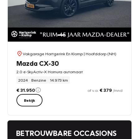
Vakgarage Hartgerink En Klomp
| Hoofddorp (NH)
Mazda CX-30
2.0 e-SkyActiv-X Homura automaat
2024
Benzine
14.973 km
€ 31.950
€ 379
of v.a.
/mnd
Bekijk
BETROUWBARE OCCASIONS