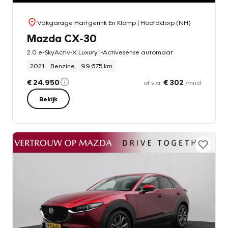
Vakgarage Hartgerink En Klomp
| Hoofddorp (NH)
Mazda CX-30
2.0 e-SkyActiv-X Luxury i-Activesense automaat
2021
Benzine
99.675 km
€ 24.950
€ 302
of v.a.
/mnd
Bekijk