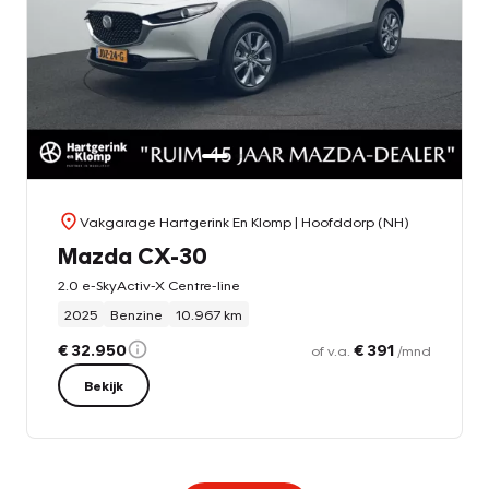
Vakgarage Hartgerink En Klomp
| Hoofddorp (NH)
Mazda CX-30
2.0 e-SkyActiv-X Centre-line
2025
Benzine
10.967 km
€ 32.950
€ 391
of v.a.
/mnd
Bekijk