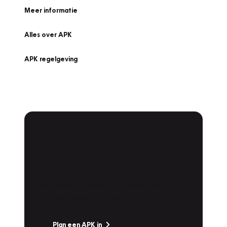
Meer informatie
Alles over APK
APK regelgeving
APK Keuring bij
Vakgarage!
Is het weer tijd voor de jaarlijkse APK? Ga
snel naar Vakgarage bij u in de buurt, en ga
zonder zorgen de weg op!
Plan een APK in