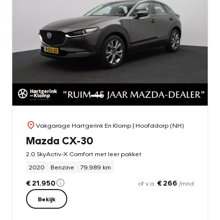
Vakgarage Hartgerink En Klomp
| Hoofddorp (NH)
Mazda CX-30
2.0 SkyActiv-X Comfort met leer pakket
2020
Benzine
79.989 km
€ 21.950
€ 266
of v.a.
/mnd
Bekijk