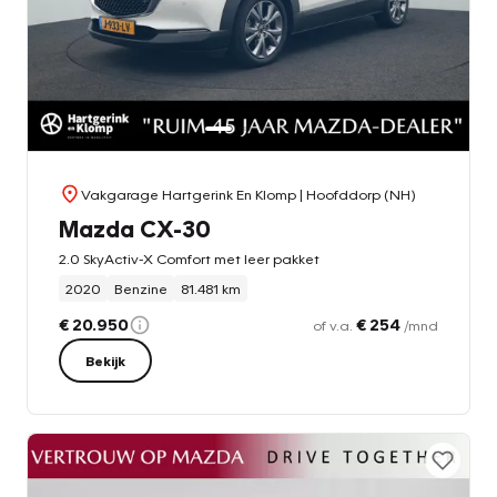
Vakgarage Hartgerink En Klomp
| Hoofddorp (NH)
Mazda CX-30
2.0 SkyActiv-X Comfort met leer pakket
2020
Benzine
81.481 km
€ 20.950
€ 254
of v.a.
/mnd
Bekijk