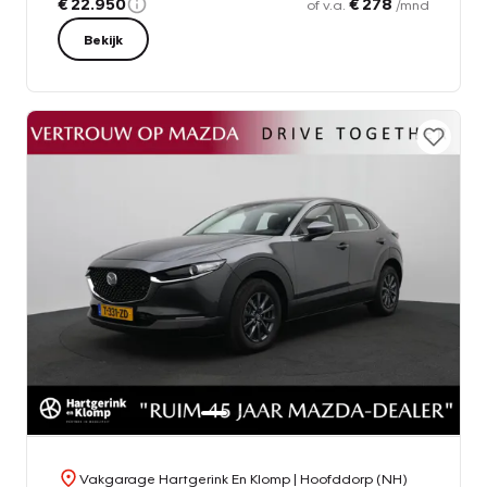
€ 22.950
€ 278
of v.a.
/mnd
Bekijk
Vakgarage Hartgerink En Klomp
| Hoofddorp (NH)