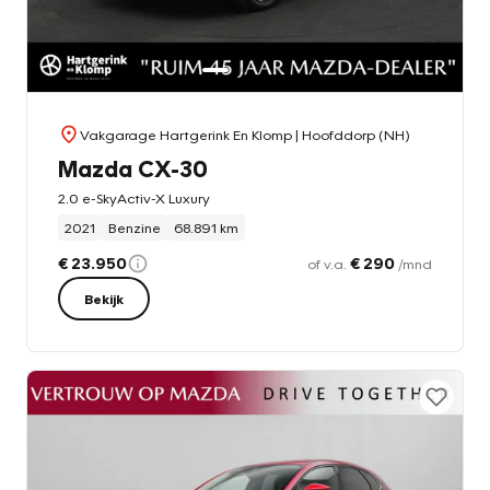
Vakgarage Hartgerink En Klomp
| Hoofddorp (NH)
Mazda CX-30
2.0 e-SkyActiv-X Luxury
2021
Benzine
68.891 km
€ 23.950
€ 290
of v.a.
/mnd
Bekijk