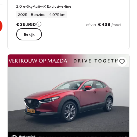
2.0 e-SkyActiv-X Exclusive-line
2025
Benzine
4.975 km
€ 36.950
€ 438
of v.a.
/mnd
Bekijk