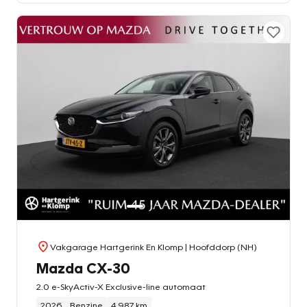
Vakgarage Hartgerink En Klomp
| Hoofddorp (NH)
Mazda CX-30
2.0 e-SkyActiv-X Exclusive-line automaat
2026
Benzine
4.987 km