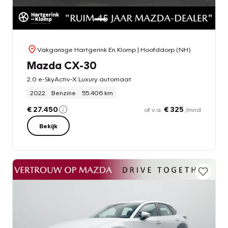
Vakgarage Hartgerink En Klomp
| Hoofddorp (NH)
Mazda CX-30
2.0 e-SkyActiv-X Luxury automaat
2022
Benzine
55.406 km
€ 27.450
€ 325
of v.a.
/mnd
Bekijk