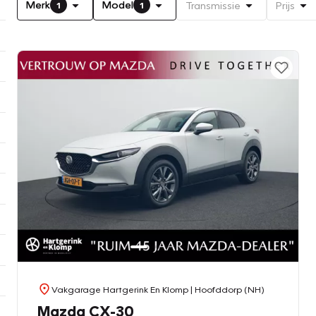
Merk
Model
Transmissie
Prijs
1
1
Vakgarage Hartgerink En Klomp
| Hoofddorp (NH)
Mazda CX-30