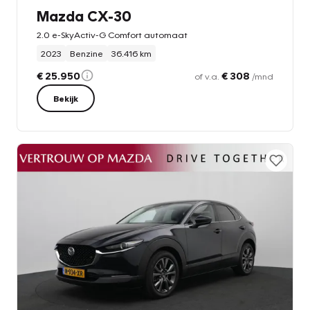
Mazda CX-30
2.0 e-SkyActiv-G Comfort automaat
2023
Benzine
36.416 km
€ 25.950
€ 308
of v.a.
/mnd
Bekijk