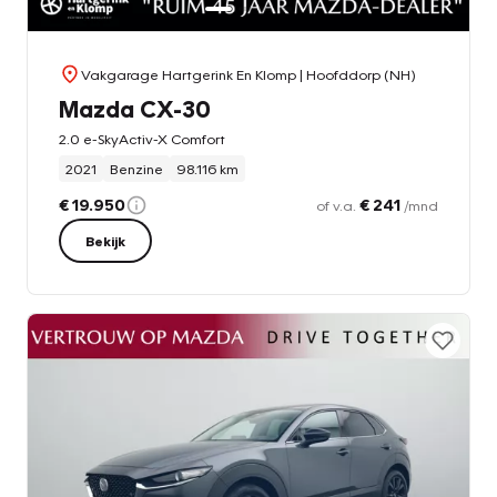
Vakgarage Hartgerink En Klomp
| Hoofddorp (NH)
Mazda CX-30
2.0 e-SkyActiv-X Comfort
2021
Benzine
98.116 km
€ 19.950
€ 241
of v.a.
/mnd
Bekijk