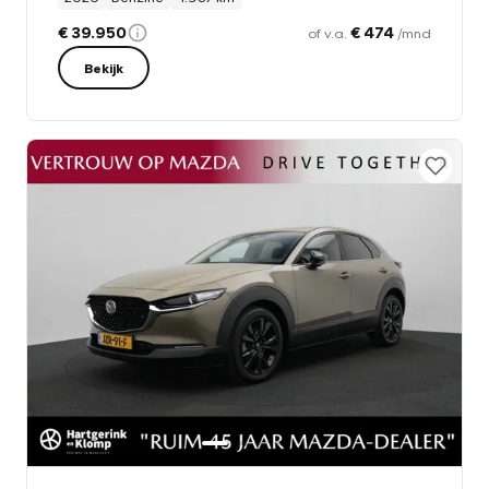
€ 39.950
€ 474
of v.a.
/mnd
Bekijk