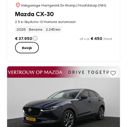
Vakgarage Hartgerink En Klomp
| Hoofddorp (NH)
Mazda CX-30
2.5 e-SkyActiv-G Homura automaat
2026
Benzine
2.245 km
€ 37.950
€ 450
of v.a.
/mnd
Bekijk