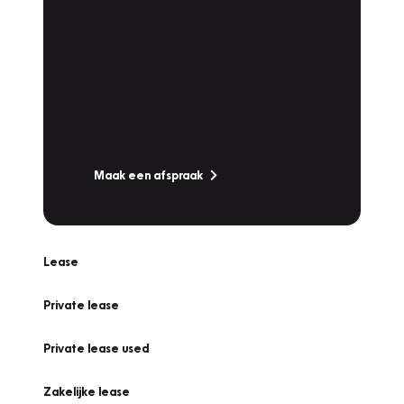
Plan een
Werkplaatsafspraak
Is uw auto toe aan Onderhoud,
Bandenwissel of een Vakantiecheck? Plan
online een afspraak!
Maak een afspraak
Lease
Private lease
Private lease used
Zakelijke lease