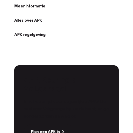
Meer informatie
Alles over APK
APK regelgeving
APK Keuring bij
Vakgarage!
Is het weer tijd voor de jaarlijkse APK? Ga
snel naar Vakgarage bij u in de buurt, en ga
zonder zorgen de weg op!
Plan een APK in