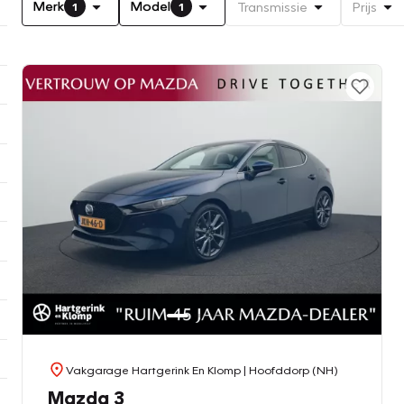
Merk
Model
Transmissie
Prijs
1
1
Vakgarage Hartgerink En Klomp
| Hoofddorp (NH)
Mazda 3