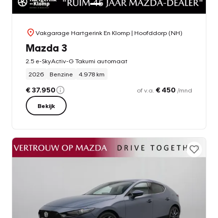
Vakgarage Hartgerink En Klomp
| Hoofddorp (NH)
Mazda 3
2.5 e-SkyActiv-G Takumi automaat
2026
Benzine
4.978 km
€ 37.950
€ 450
of v.a.
/mnd
Bekijk