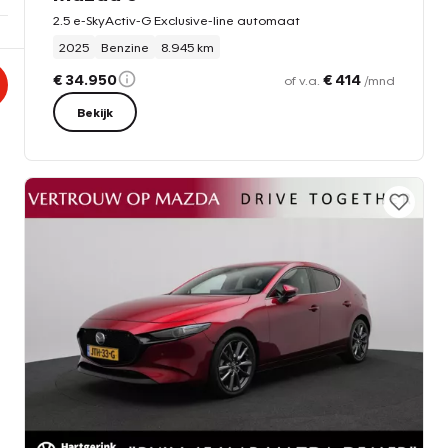
2.5 e-SkyActiv-G Exclusive-line automaat
2025
Benzine
8.945 km
€ 34.950
€ 414
of v.a.
/mnd
Bekijk