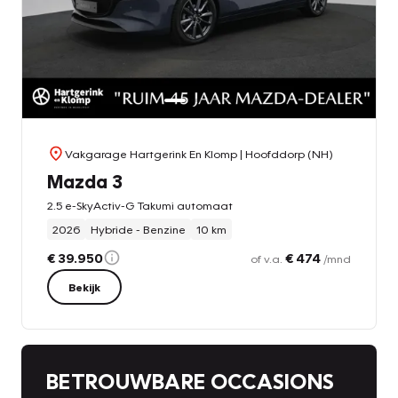
Vakgarage Hartgerink En Klomp
| Hoofddorp (NH)
Mazda 3
2.5 e-SkyActiv-G Takumi automaat
2026
Hybride - Benzine
10 km
€ 39.950
€ 474
of v.a.
/mnd
Bekijk
BETROUWBARE OCCASIONS