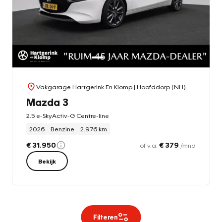
Vakgarage Hartgerink En Klomp
| Hoofddorp (NH)
Mazda 3
2.5 e-SkyActiv-G Centre-line
2026
Benzine
2.976 km
€ 31.950
€ 379
of v.a.
/mnd
Bekijk
Filteren