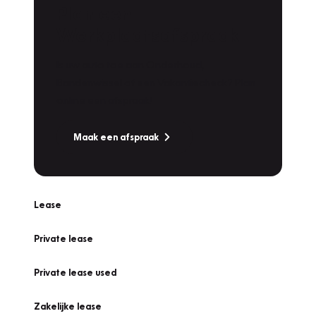
Plan een
Werkplaatsafspraak
Is uw auto toe aan Onderhoud,
Bandenwissel of een Vakantiecheck? Plan
online een afspraak!
Maak een afspraak
Lease
Private lease
Private lease used
Zakelijke lease