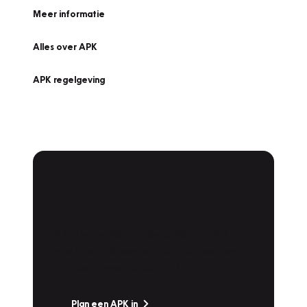
Meer informatie
Alles over APK
APK regelgeving
APK Keuring bij
Vakgarage!
Is het weer tijd voor de jaarlijkse APK? Ga
snel naar Vakgarage bij u in de buurt, en ga
zonder zorgen de weg op!
Plan een APK in