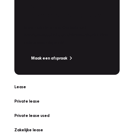
Plan een
Werkplaatsafspraak
Is uw auto toe aan Onderhoud,
Bandenwissel of een Vakantiecheck? Plan
online een afspraak!
Maak een afspraak
Lease
Private lease
Private lease used
Zakelijke lease