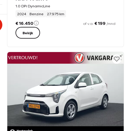
1.0 DPi DynamicLine
2024
Benzine
27.975 km
€ 16.450
€ 199
of v.a.
/mnd
Bekijk