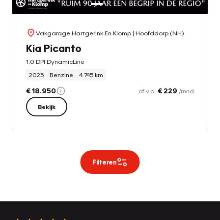
Vakgarage Hartgerink En Klomp
| Hoofddorp (NH)
Kia Picanto
1.0 DPI DynamicLine
2025
Benzine
4.745 km
€ 18.950
€ 229
of v.a.
/mnd
Bekijk
Filteren