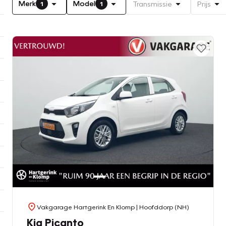
Merk
Model
Transmissie
Prijs
1
1
Vakgarage Hartgerink En Klomp
| Hoofddorp (NH)
Kia Picanto