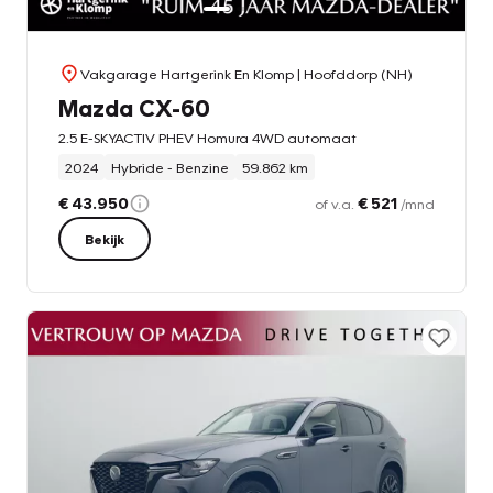
Vakgarage Hartgerink En Klomp
| Hoofddorp (NH)
Mazda CX-60
2.5 E-SKYACTIV PHEV Homura 4WD automaat
2024
Hybride - Benzine
59.862 km
€ 43.950
€ 521
of v.a.
/mnd
Bekijk