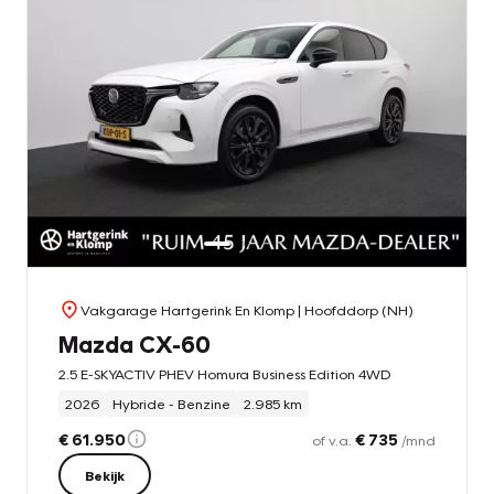
Vakgarage Hartgerink En Klomp
| Hoofddorp (NH)
Mazda CX-60
2.5 E-SKYACTIV PHEV Homura Business Edition 4WD
2026
Hybride - Benzine
2.985 km
€ 61.950
€ 735
of v.a.
/mnd
Bekijk