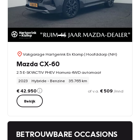
Vakgarage Hartgerink En Klomp
| Hoofddorp (NH)
Mazda CX-60
2.5 E-SKYACTIV PHEV Homura 4WD automaat
2023
Hybride - Benzine
35.765 km
€ 42.950
€ 509
of v.a.
/mnd
Bekijk
BETROUWBARE OCCASIONS