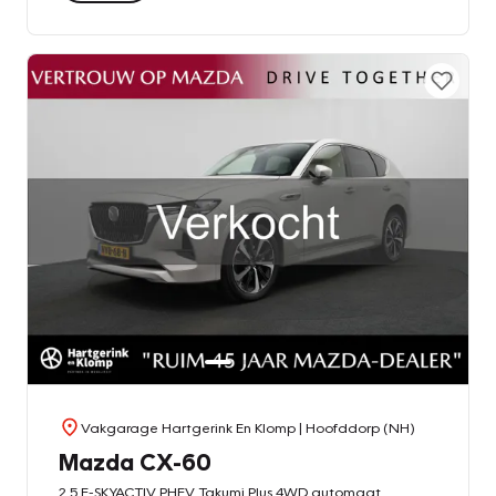
Vakgarage Hartgerink En Klomp
| Hoofddorp (NH)
Mazda CX-60
2.5 E-SKYACTIV PHEV Takumi Plus 4WD automaat