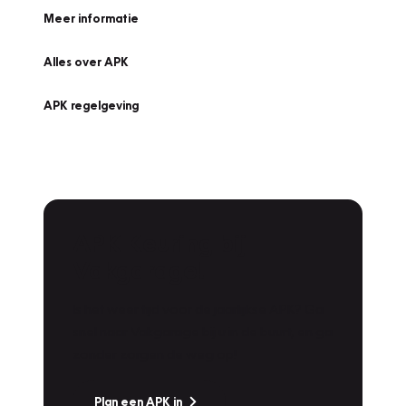
Meer informatie
Alles over APK
APK regelgeving
APK Keuring bij
Vakgarage!
Is het weer tijd voor de jaarlijkse APK? Ga
snel naar Vakgarage bij u in de buurt, en ga
zonder zorgen de weg op!
Plan een APK in