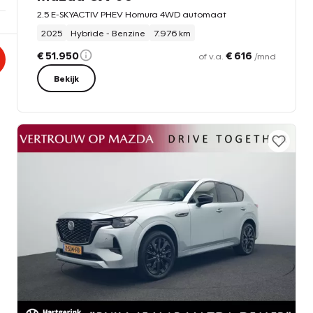
2.5 E-SKYACTIV PHEV Homura 4WD automaat
2025
Hybride - Benzine
7.976 km
€ 51.950
€ 616
of v.a.
/mnd
Bekijk