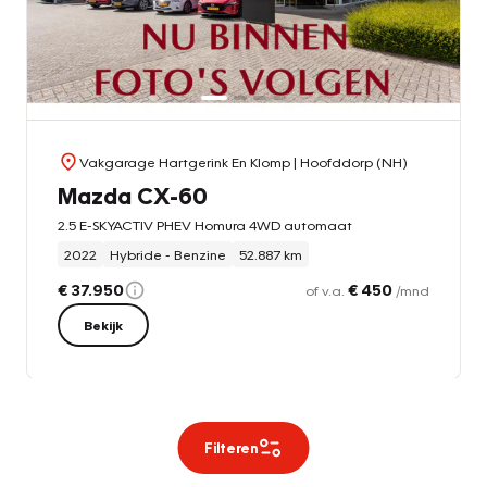
Vakgarage Hartgerink En Klomp
| Hoofddorp (NH)
Mazda CX-60
2.5 E-SKYACTIV PHEV Homura 4WD automaat
2022
Hybride - Benzine
52.887 km
€ 37.950
€ 450
of v.a.
/mnd
Bekijk
Filteren