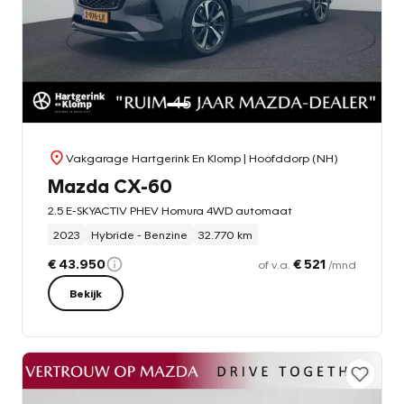
Vakgarage Hartgerink En Klomp
| Hoofddorp (NH)
Mazda CX-60
2.5 E-SKYACTIV PHEV Homura 4WD automaat
2023
Hybride - Benzine
32.770 km
€ 43.950
€ 521
of v.a.
/mnd
Bekijk