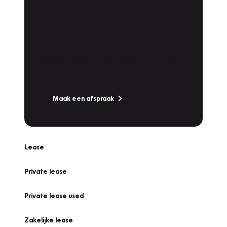
Plan een
Werkplaatsafspraak
Is uw auto toe aan Onderhoud,
Bandenwissel of een Vakantiecheck? Plan
online een afspraak!
Maak een afspraak
Lease
Private lease
Private lease used
Zakelijke lease