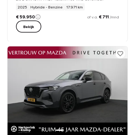
2025
Hybride - Benzine
17.971 km
€ 59.950
€ 711
of v.a.
/mnd
Bekijk