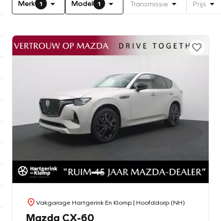
Merk
Model
Transmissie
Prijs
1
1
Vakgarage Hartgerink En Klomp
| Hoofddorp (NH)
Mazda CX-60