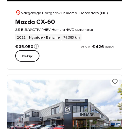
Vakgarage Hartgerink En Klomp
| Hoofddorp (NH)
Mazda CX-60
2.5 E-SKYACTIV PHEV Homura 4WD automaat
2022
Hybride - Benzine
74.683 km
€ 35.950
€ 426
of v.a.
/mnd
Bekijk