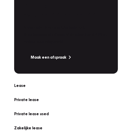
Plan een
Werkplaatsafspraak
Is uw auto toe aan Onderhoud,
Bandenwissel of een Vakantiecheck? Plan
online een afspraak!
Maak een afspraak
Lease
Private lease
Private lease used
Zakelijke lease