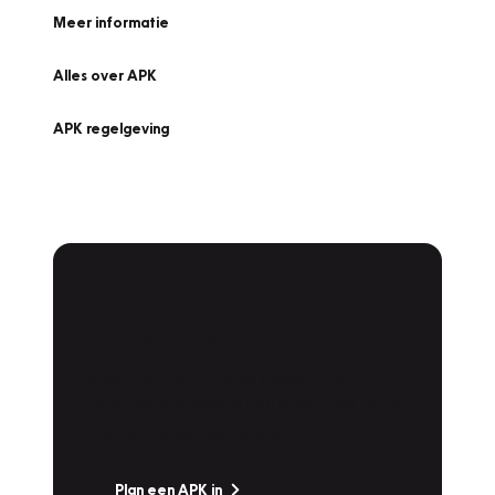
Meer informatie
Alles over APK
APK regelgeving
APK Keuring bij
Vakgarage!
Is het weer tijd voor de jaarlijkse APK? Ga
snel naar Vakgarage bij u in de buurt, en ga
zonder zorgen de weg op!
Plan een APK in