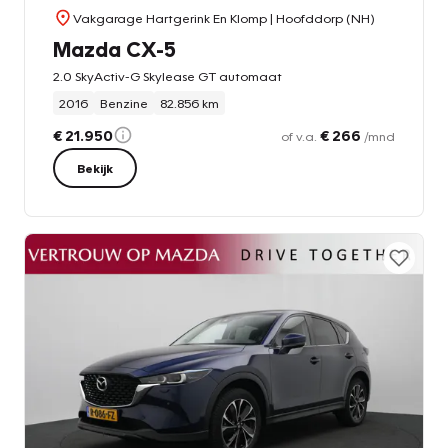
Vakgarage Hartgerink En Klomp
| Hoofddorp (NH)
Mazda CX-5
2.0 SkyActiv-G Skylease GT automaat
2016
Benzine
82.856 km
€ 21.950
€ 266
of v.a.
/mnd
Bekijk