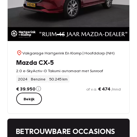
Vakgarage Hartgerink En Klomp
| Hoofddorp (NH)
Mazda CX-5
2.0 e-SkyActiv-G Takumi automaat met Sunroof
2024
Benzine
50.245 km
€ 39.950
€ 474
of v.a.
/mnd
Bekijk
BETROUWBARE OCCASIONS