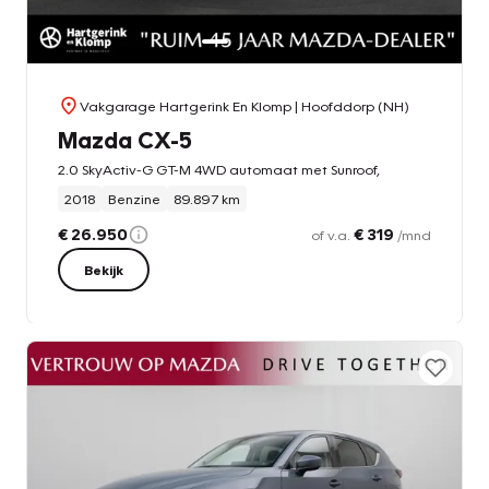
Vakgarage Hartgerink En Klomp
| Hoofddorp (NH)
Mazda CX-5
2.0 SkyActiv-G GT-M 4WD automaat met Sunroof,
2018
Benzine
89.897 km
€ 26.950
€ 319
of v.a.
/mnd
Bekijk