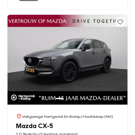
Vakgarage Hartgerink En Klomp
| Hoofddorp (NH)
Mazda CX-5
2.0 SkyActiv-G Sportive automaat