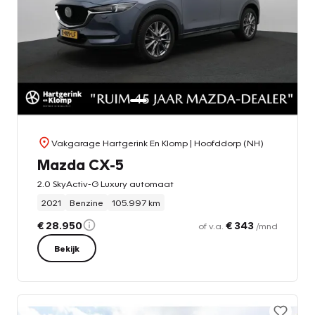
Vakgarage Hartgerink En Klomp
| Hoofddorp (NH)
Mazda CX-5
2.0 SkyActiv-G Luxury automaat
2021
Benzine
105.997 km
€ 28.950
€ 343
of v.a.
/mnd
Bekijk