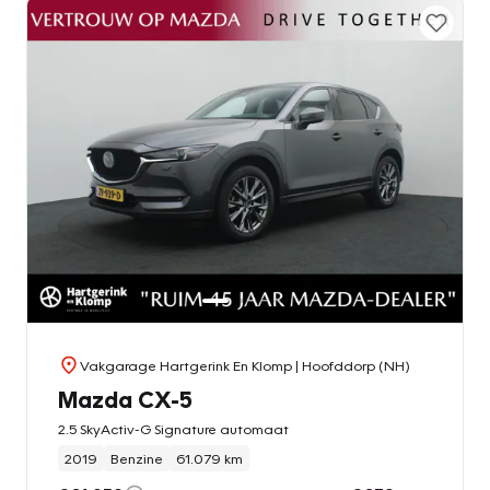
Vakgarage Hartgerink En Klomp
| Hoofddorp (NH)
Mazda CX-5
2.5 SkyActiv-G Signature automaat
2019
Benzine
61.079 km