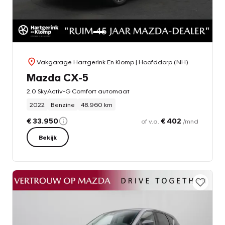
Vakgarage Hartgerink En Klomp
| Hoofddorp (NH)
Mazda CX-5
2.0 SkyActiv-G Comfort automaat
2022
Benzine
48.960 km
€ 33.950
€ 402
of v.a.
/mnd
Bekijk