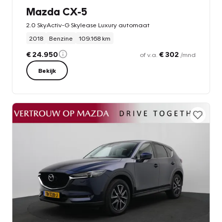
Mazda CX-5
2.0 SkyActiv-G Skylease Luxury automaat
2018
Benzine
109.168 km
€ 24.950
€ 302
of v.a.
/mnd
Bekijk