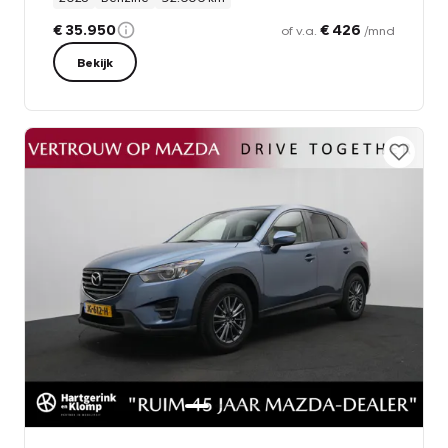
€ 35.950
€ 426
of v.a.
/mnd
Bekijk