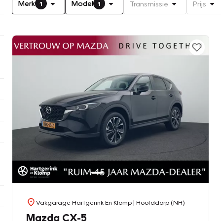
Merk
Model
Transmissie
Prijs
1
1
Vakgarage Hartgerink En Klomp
| Hoofddorp (NH)
Mazda CX-5