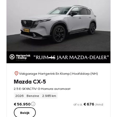
Vakgarage Hartgerink En Klomp
| Hoofddorp (NH)
Mazda CX-5
2.5 E-SKYACTIV G Homura automaat
2026
Benzine
2.985 km
€ 56.950
€ 676
of v.a.
/mnd
Bekijk