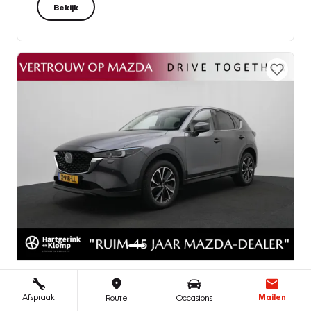
Bekijk
Vakgarage Hartgerink En Klomp
| Hoofddorp (NH)
Afspraak
Mailen
Route
Occasions
Mazda CX-5