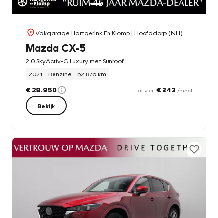
Vakgarage Hartgerink En Klomp
| Hoofddorp (NH)
Mazda CX-5
2.0 SkyActiv-G Luxury met Sunroof
2021
Benzine
52.876 km
€ 28.950
€ 343
of v.a.
/mnd
Bekijk