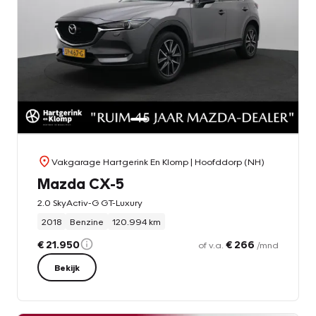
Vakgarage Hartgerink En Klomp
| Hoofddorp (NH)
Mazda CX-5
2.0 SkyActiv-G GT-Luxury
2018
Benzine
120.994 km
€ 21.950
€ 266
of v.a.
/mnd
Bekijk