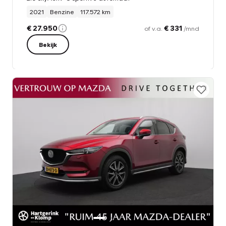
2021
Benzine
117.572 km
€ 27.950
€ 331
of v.a.
/mnd
Bekijk