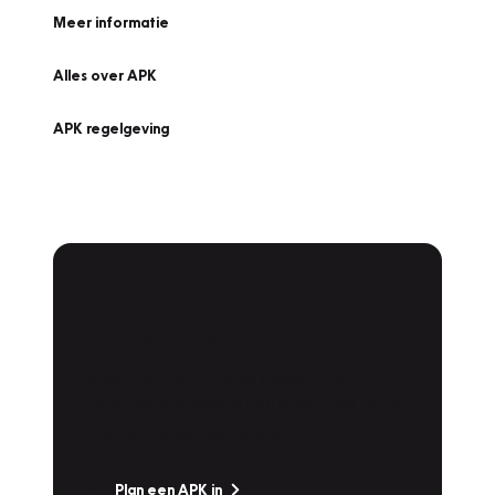
Meer informatie
Alles over APK
APK regelgeving
APK Keuring bij
Vakgarage!
Is het weer tijd voor de jaarlijkse APK? Ga
snel naar Vakgarage bij u in de buurt, en ga
zonder zorgen de weg op!
Plan een APK in