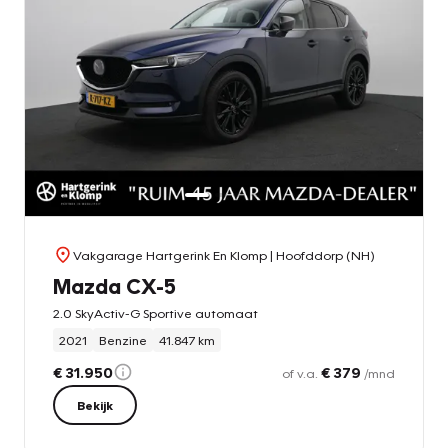
Vakgarage Hartgerink En Klomp
| Hoofddorp (NH)
Mazda CX-5
2.0 SkyActiv-G Sportive automaat
2021
Benzine
41.847 km
€ 31.950
€ 379
of v.a.
/mnd
Bekijk