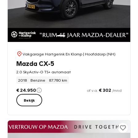
Vakgarage Hartgerink En Klomp
| Hoofddorp (NH)
Mazda CX-5
2.0 SkyActiv-G TS+ automaat
2018
Benzine
87.780 km
€ 24.950
€ 302
of v.a.
/mnd
Bekijk