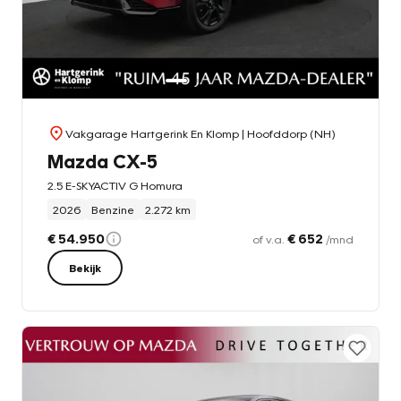
Vakgarage Hartgerink En Klomp
| Hoofddorp (NH)
Mazda CX-5
2.5 E-SKYACTIV G Homura
2026
Benzine
2.272 km
€ 54.950
€ 652
of v.a.
/mnd
Bekijk