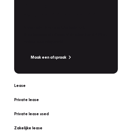
Plan een
Werkplaatsafspraak
Is uw auto toe aan Onderhoud,
Bandenwissel of een Vakantiecheck? Plan
online een afspraak!
Maak een afspraak
Lease
Private lease
Private lease used
Zakelijke lease