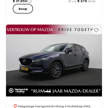
€ 31.950
€ 379
of v.a.
/mnd
Bekijk
Vakgarage Hartgerink En Klomp
| Hoofddorp (NH)