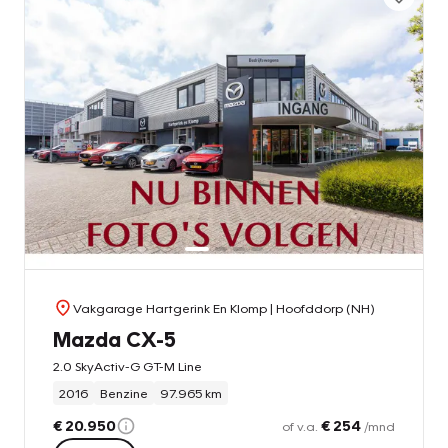
Vakgarage Hartgerink En Klomp
| Hoofddorp (NH)
Mazda CX-5
2.0 SkyActiv-G GT-M Line
2016
Benzine
97.965 km
€ 20.950
€ 254
of v.a.
/mnd