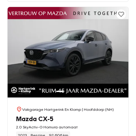
Vakgarage Hartgerink En Klomp
| Hoofddorp (NH)
Mazda CX-5
2.0 SkyActiv-G Homura automaat
2023
Benzine
92.606 km