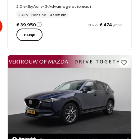
2.0 e-SkyActiv-G Advantage automaat
2025
Benzine
4.985 km
€ 39.950
€ 474
of v.a.
/mnd
Bekijk