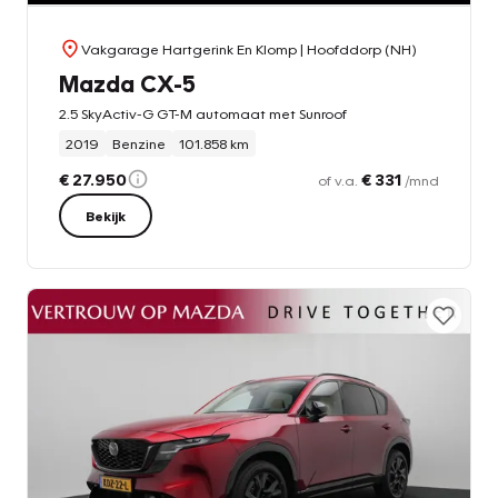
Vakgarage Hartgerink En Klomp
| Hoofddorp (NH)
Mazda CX-5
2.5 SkyActiv-G GT-M automaat met Sunroof
2019
Benzine
101.858 km
€ 27.950
€ 331
of v.a.
/mnd
Bekijk